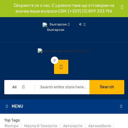
Свържете се с нас. С удоволствие ще отговорим на
всички ваши въпроси GSM: (+359) (0) 899 333 196
Български
€
0
Search
All
MENU
Top Tags:
Филтри
Масла И Течности
Авточасти
Автомобили