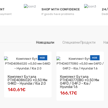
ENT
SHOP WITH CONFIDENCE
24/
 payment
If goods have problems
Dedi
Новодошли
Специални Продукти
На
НОВ
НОВ
Комплект Бутала
Комплект Бутала
PTHD408602G +0,50 Мм
PTHD407708G +0,50 Мм
G4KD – Hyundai / Kia 2.0
G4FD / G4FJ – Kia /
Hyundai 1.6
140,61€
166,17€
КУПИ
КУПИ