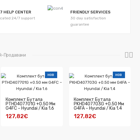
7 HELP CENTER
FRIENDLY SERVICES
cated 24/7 support
30 day satisfaction
guarantee
й-Продавани
НОВ
НОВ
Комплект Бутала
Комплект Бутала
PTHD407701G +0.50 Мм
PKHD407703G +0.50 Мм
G4FC – Hyundai / Kia 1.6
G4FA – Hyundai / Kia 1.4
127,82€
127,82€
КУПИ
КУПИ