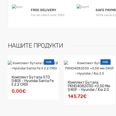
FREE DELIVERY
SAFE PAYM
For all oders over $120
100% secure
НАШИТЕ ПРОДУКТИ
НОВ
НОВ
Комплект Бутала STD
D4EB – Hyundai Santa Fe
Комплект Бутала
II 2.2 CRDi
PKHD408203G +0,50 Мм
G4GF – Hyundai / Kia 2.0
0,00€
145,72€
КУПИ
КУПИ