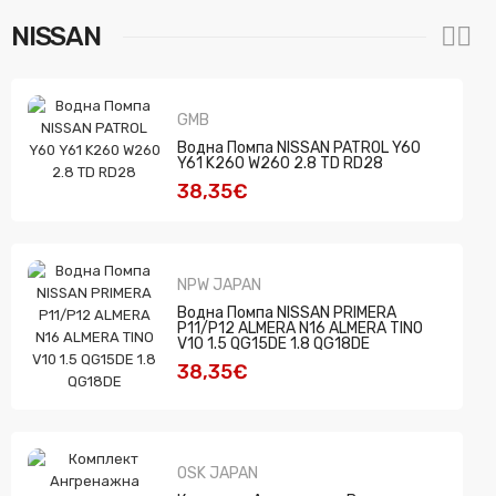
NISSAN
CTR
GMB
Тампон, Окачване TOYOTA LAND
Водна Помпа NISSAN PATROL Y60
CRUISER LJ90
Y61 K260 W260 2.8 TD RD28
5,62€
38,35€
OSK JAPAN
NPW JAPAN
Успокоител Ангренажна Верига
Водна Помпа NISSAN PRIMERA
TOYOTA 1ZZFE 3ZZFE 4ZZFE OSK
P11/P12 ALMERA N16 ALMERA TINO
JAPAN T022G
V10 1.5 QG15DE 1.8 QG18DE
43,46€
38,35€
OSK JAPAN