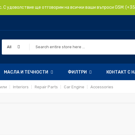
с. С удоволствие ще отговорим на всички ваши въпроси GSM: (+359
All
МАСЛА И ТЕЧНОСТИ
ФИЛТРИ
КОНТАКТ С 
или
Interiors
Repair Parts
Car Engine
Accessories