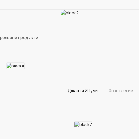
брояване продукти
Джанти И Гуми
Осветление