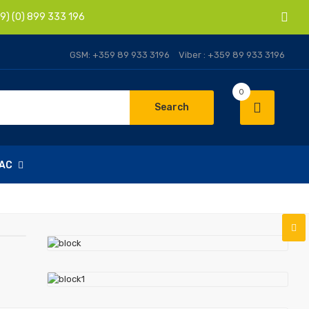
) (0) 899 333 196
GSM: +359 89 933 3196
Viber : +359 89 933 3196
0
Search
НАС