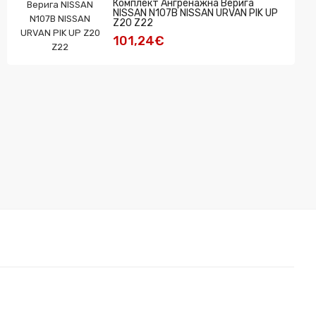
Комплект Ангренажна Верига
NISSAN N107B NISSAN URVAN PIK UP
Z20 Z22
101,24€