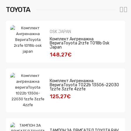
TOYOTA
OSK JAPAN
OSK JAPAN
Успокоител Ангренажна Верига
Комплект Ангренажна
MI306G OSK JAPAN Mitsubishi Pajero
ВеригаToyota 2rzfe T018b Osk
2.8 Tdi 4m40
Japan
77,21€
148,27€
Комплект Ангренажна
ВеригаToyota T022b 13506-22030
1zzfe 3zzfe 4zzfe
125,27€
ТАМПОН ЗА ДВИГАТЕЛ TOYOTA RAV